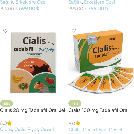
Sağlık
,
Erkeklere Özel
Sağlık
,
Erkeklere Özel
699,00
₺
799,00
₺
799,00
₺
999,00
₺
Sepete Ekle
Sepete Ekle
-13%
-13%
Cialis 20 mg Tadalafil Oral Jel
Cialis 100 mg Tadalafil Oral
Jel
5.0
5.0
Cialis
,
Cialis Fiyat
,
Cinsel
Cialis
,
Cialis Fiyat
,
Cinsel