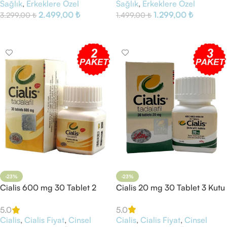
Sağlık
,
Erkeklere Özel
Sağlık
,
Erkeklere Özel
2.499,00
₺
1.299,00
₺
3.299,00
₺
1.499,00
₺
Sepete Ekle
Sepete Ekle
-23%
-23%
Cialis 600 mg 30 Tablet 2
Cialis 20 mg 30 Tablet 3 Kutu
Kutu
5.0
5.0
Cialis
,
Cialis Fiyat
,
Cinsel
Cialis
,
Cialis Fiyat
,
Cinsel