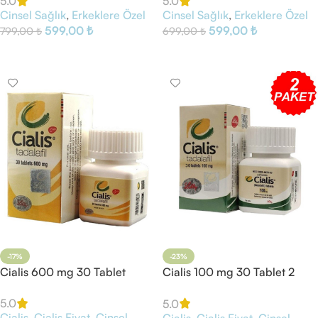
5.0
5.0
Cinsel Sağlık
,
Erkeklere Özel
Cinsel Sağlık
,
Erkeklere Özel
599,00
₺
599,00
₺
799,00
₺
699,00
₺
Sepete Ekle
Sepete Ekle
-17%
-23%
Cialis 600 mg 30 Tablet
Cialis 100 mg 30 Tablet 2
Kutu
5.0
5.0
Cialis
,
Cialis Fiyat
,
Cinsel
Cialis
,
Cialis Fiyat
,
Cinsel