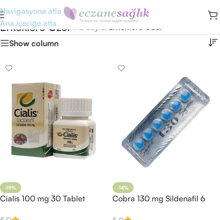
Navigasyona atla
Ana içeriğe atla
Erkeklere Özel
Ana Sayfa
/
Erkeklere Özel
Show column
-19%
-14%
Cialis 100 mg 30 Tablet
Cobra 130 mg Sildenafil 6
Tablet Mavi