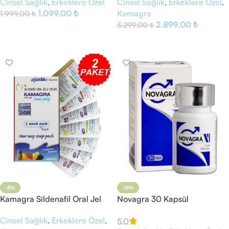
Cinsel Sağlık
,
Erkeklere Özel
Cinsel Sağlık
,
Erkeklere Özel
,
1.099,00
₺
Kamagra
1.999,00
₺
2.899,00
₺
3.299,00
₺
Sepete Ekle
Sepete Ekle
-8%
-18%
Kamagra Sildenafil Oral Jel
Novagra 30 Kapsül
100 mg Kırılmalı 2 Paket
Cinsel Sağlık
,
Erkeklere Özel
,
5.0