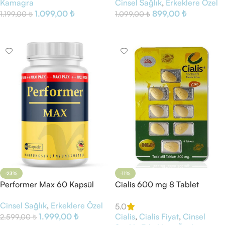
Cinsel Sağlık
,
Erkeklere Özel
Kamagra
899,00
₺
1.099,00
₺
1.099,00
₺
1.199,00
₺
Sepete Ekle
Sepete Ekle
-23%
-11%
Performer Max 60 Kapsül
Cialis 600 mg 8 Tablet
Cinsel Sağlık
,
Erkeklere Özel
5.0
1.999,00
₺
Cialis
,
Cialis Fiyat
,
Cinsel
2.599,00
₺