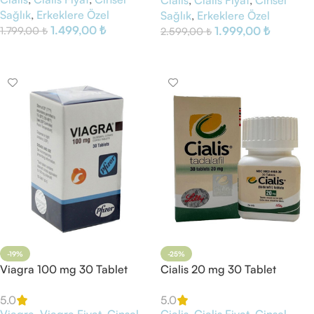
Sağlık
,
Erkeklere Özel
Sağlık
,
Erkeklere Özel
1.499,00
₺
1.999,00
₺
1.799,00
₺
2.599,00
₺
Sepete Ekle
Sepete Ekle
-19%
-25%
Viagra 100 mg 30 Tablet
Cialis 20 mg 30 Tablet
5.0
5.0
Viagra
,
Viagra Fiyat
,
Cinsel
Cialis
,
Cialis Fiyat
,
Cinsel