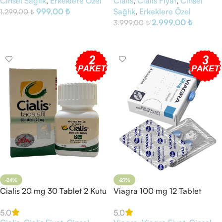
Cinsel Sağlık
,
Erkeklere Özel
Cialis
,
Cialis Fiyat
,
Cinsel
999,00
₺
Sağlık
,
Erkeklere Özel
1.299,00
₺
2.999,00
₺
3.999,00
₺
Sepete Ekle
Sepete Ekle
-24%
-27%
Cialis 20 mg 30 Tablet 2 Kutu
Viagra 100 mg 12 Tablet
5.0
5.0