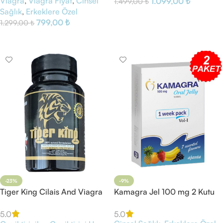
Viagra
,
Viagra Fiyat
,
Cinsel
1.099,00
₺
1.499,00
₺
Sağlık
,
Erkeklere Özel
Sepete Ekle
799,00
₺
1.299,00
₺
Sepete Ekle
-23%
-9%
Tiger King Cilais And Viagra
Kamagra Jel 100 mg 2 Kutu
30 Kapsül
5.0
5.0