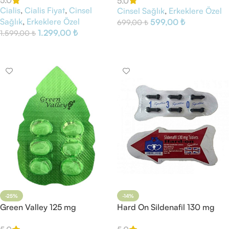
5.0
5.0
Cialis
,
Cialis Fiyat
,
Cinsel
Cinsel Sağlık
,
Erkeklere Özel
Sağlık
,
Erkeklere Özel
599,00
₺
699,00
₺
1.299,00
₺
1.599,00
₺
Sepete Ekle
Sepete Ekle
-25%
-14%
Green Valley 125 mg
Hard On Sildenafil 130 mg
Sildenafil 6 Tablet
Tablet