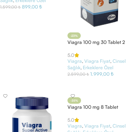
Sağlık
,
Erkeklere Özel
899,00
₺
1.599,00
₺
Sepete Ekle
-23%
Viagra 100 mg 30 Tablet 2
Kutu
5.0
Viagra
,
Viagra Fiyat
,
Cinsel
Sağlık
,
Erkeklere Özel
1.999,00
₺
2.599,00
₺
Sepete Ekle
-35%
Viagra 100 mg 8 Tablet
5.0
Viagra
,
Viagra Fiyat
,
Cinsel