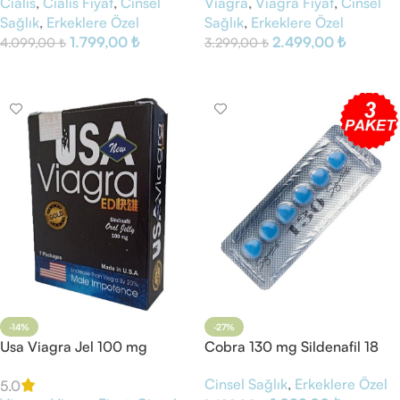
Cialis
,
Cialis Fiyat
,
Cinsel
Viagra
,
Viagra Fiyat
,
Cinsel
Sağlık
,
Erkeklere Özel
Sağlık
,
Erkeklere Özel
1.799,00
₺
2.499,00
₺
4.099,00
₺
3.299,00
₺
Sepete Ekle
Sepete Ekle
-14%
-27%
Usa Viagra Jel 100 mg
Cobra 130 mg Sildenafil 18
Tablet Mavi
Cinsel Sağlık
,
Erkeklere Özel
5.0