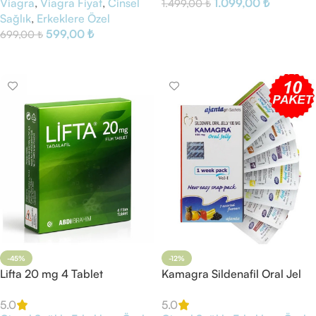
Viagra
,
Viagra Fiyat
,
Cinsel
1.099,00
₺
1.499,00
₺
Sağlık
,
Erkeklere Özel
Sepete Ekle
599,00
₺
699,00
₺
Sepete Ekle
-45%
-12%
Lifta 20 mg 4 Tablet
Kamagra Sildenafil Oral Jel
100 mg Kırılmalı 10 Paket
5.0
5.0