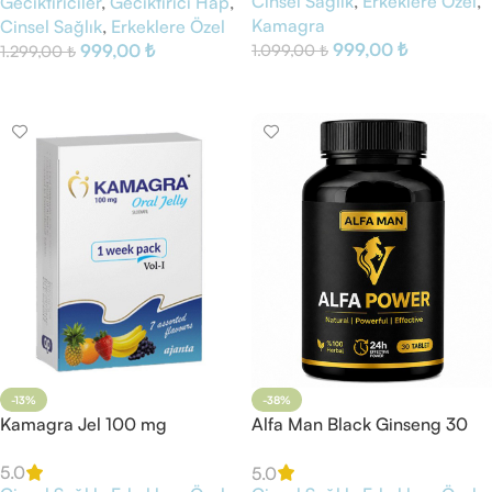
Cinsel Sağlık
,
Erkeklere Özel
,
Geciktiriciler
,
Geciktirici Hap
,
Kamagra
Cinsel Sağlık
,
Erkeklere Özel
999,00
₺
999,00
₺
1.099,00
₺
1.299,00
₺
Sepete Ekle
Sepete Ekle
-13%
-38%
Kamagra Jel 100 mg
Alfa Man Black Ginseng 30
Tablet
5.0
5.0