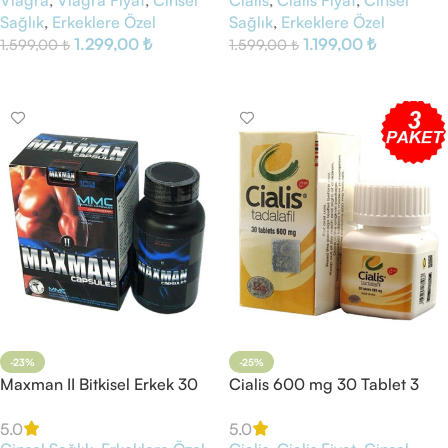
Sağlık
,
Erkeklere Özel
Sağlık
,
Erkeklere Özel
1.299,00
₺
1.199,00
₺
1.599,00
₺
1.599,00
₺
Sepete Ekle
Sepete Ekle
-23%
-25%
Maxman II Bitkisel Erkek 30
Cialis 600 mg 30 Tablet 3
Kapsül
Kutu
5.0
5.0