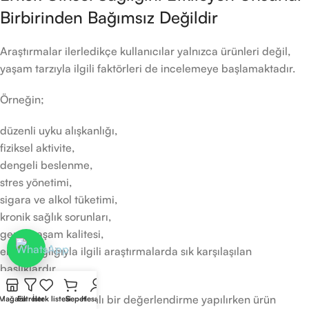
Birbirinden Bağımsız Değildir
Araştırmalar ilerledikçe kullanıcılar yalnızca ürünleri değil,
yaşam tarzıyla ilgili faktörleri de incelemeye başlamaktadır.
Örneğin;
düzenli uyku alışkanlığı,
fiziksel aktivite,
dengeli beslenme,
stres yönetimi,
sigara ve alkol tüketimi,
kronik sağlık sorunları,
genel yaşam kalitesi,
erkek sağlığıyla ilgili araştırmalarda sık karşılaşılan
başlıklardır.
Bu nedenle kapsamlı bir değerlendirme yapılırken ürün
Mağaza
Filtreler
İstek listesi
Sepet
Hesabım