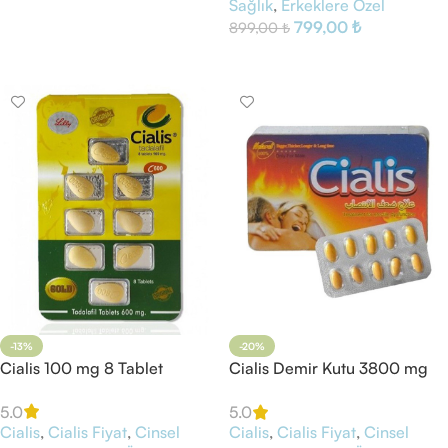
Sağlık
,
Erkeklere Özel
Sepete Ekle
799,00
₺
899,00
₺
Sepete Ekle
-13%
-20%
Cialis 100 mg 8 Tablet
Cialis Demir Kutu 3800 mg
10 Tablet
5.0
5.0
Cialis
,
Cialis Fiyat
,
Cinsel
Cialis
,
Cialis Fiyat
,
Cinsel