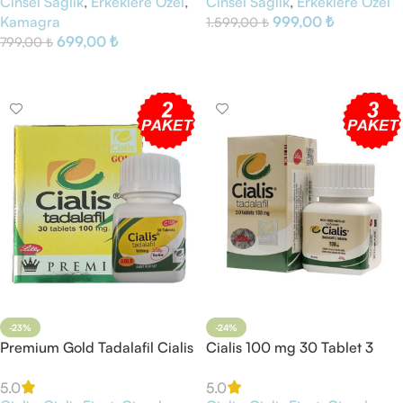
Cinsel Sağlık
,
Erkeklere Özel
,
Cinsel Sağlık
,
Erkeklere Özel
Kamagra
999,00
₺
1.599,00
₺
699,00
₺
799,00
₺
Sepete Ekle
Sepete Ekle
-23%
-24%
Premium Gold Tadalafil Cialis
Cialis 100 mg 30 Tablet 3
100 mg 60 Tablet
Kutu
5.0
5.0