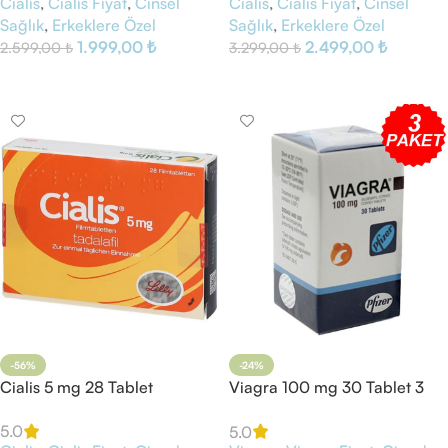
Cialis
,
Cialis Fiyat
,
Cinsel
Cialis
,
Cialis Fiyat
,
Cinsel
Sağlık
,
Erkeklere Özel
Sağlık
,
Erkeklere Özel
1.999,00
₺
2.499,00
₺
2.599,00
₺
3.299,00
₺
Sepete Ekle
Sepete Ekle
-56%
-24%
Cialis 5 mg 28 Tablet
Viagra 100 mg 30 Tablet 3
Kutu
5.0
5.0