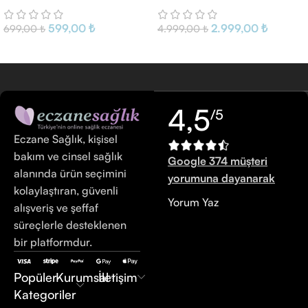
599,00
₺
2.999,00
₺
699,00
₺
4.999,00
₺
4,5
/5
Eczane Sağlık, kişisel
bakım ve cinsel sağlık
Google 374 müşteri
alanında ürün seçimini
yorumuna dayanarak
kolaylaştıran, güvenli
Yorum Yaz
alışveriş ve şeffaf
süreçlerle desteklenen
bir platformdur.
Popüler
Kurumsal
İletişim
Kategoriler