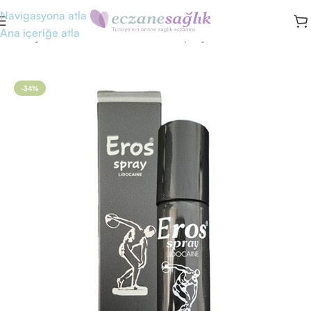
Navigasyona atla
Ana içeriğe atla
Ana Sayfa
/
Geciktiriciler
/
Geciktirici Sprey
-34%