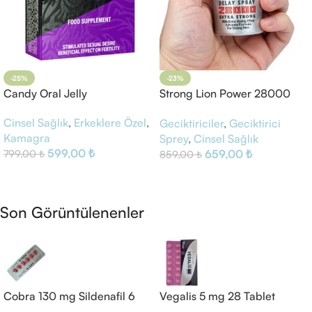
-25%
-23%
Candy Oral Jelly
Strong Lion Power 28000
Delay Sprey
Cinsel Sağlık
,
Erkeklere Özel
,
Geciktiriciler
,
Geciktirici
Kamagra
Sprey
,
Cinsel Sağlık
599,00
₺
659,00
₺
799,00
₺
859,00
₺
Sepete Ekle
Sepete Ekle
Son Görüntülenenler
Cobra 130 mg Sildenafil 6
Vegalis 5 mg 28 Tablet
Tablet Kırmızı
Tadalafil