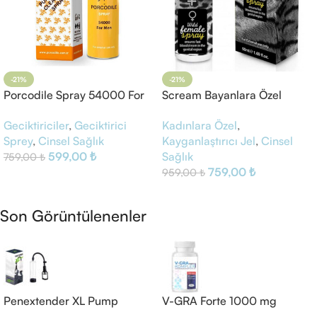
-21%
-21%
Porcodile Spray 54000 For
Scream Bayanlara Özel
Men
Genital Sprey
Geciktiriciler
,
Geciktirici
Kadınlara Özel
,
Sprey
,
Cinsel Sağlık
Kayganlaştırıcı Jel
,
Cinsel
599,00
₺
Sağlık
759,00
₺
759,00
₺
959,00
₺
Sepete Ekle
Sepete Ekle
Son Görüntülenenler
Penextender XL Pump
V-GRA Forte 1000 mg
Komplex 60 Kapsül