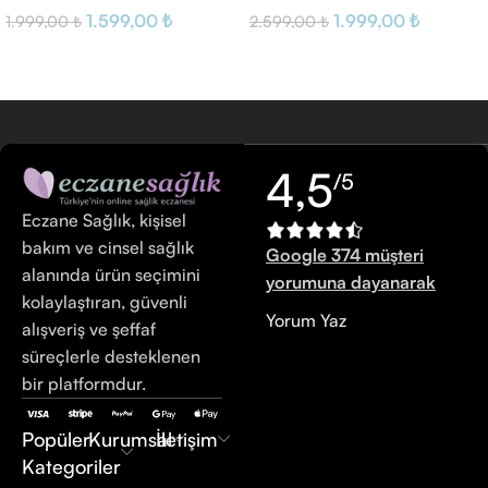
1.599,00
₺
1.999,00
₺
1.999,00
₺
2.599,00
₺
4,5
/5
Eczane Sağlık, kişisel
bakım ve cinsel sağlık
Google 374 müşteri
alanında ürün seçimini
yorumuna dayanarak
kolaylaştıran, güvenli
Yorum Yaz
alışveriş ve şeffaf
süreçlerle desteklenen
bir platformdur.
Popüler
Kurumsal
İletişim
Kategoriler