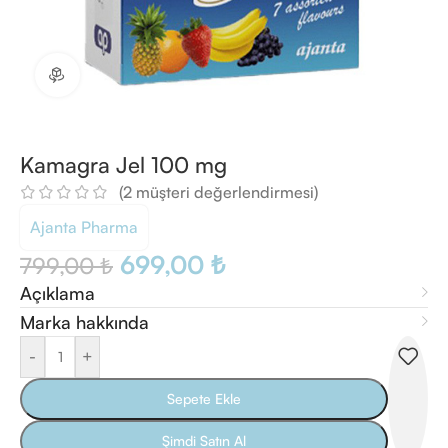
360 ürün görünümü
Kamagra Jel 100 mg
(
2
müşteri değerlendirmesi)
Ajanta Pharma
699,00
₺
799,00
₺
Açıklama
Marka hakkında
-
+
Sepete Ekle
Şimdi Satın Al