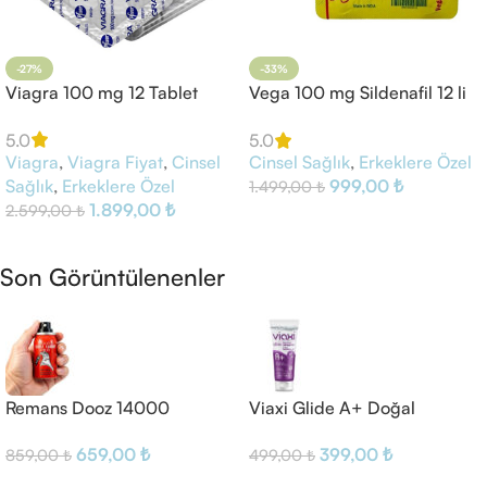
-27%
-33%
Viagra 100 mg 12 Tablet
Vega 100 mg Sildenafil 12 li
Tablet
5.0
5.0
Viagra
,
Viagra Fiyat
,
Cinsel
Cinsel Sağlık
,
Erkeklere Özel
Sağlık
,
Erkeklere Özel
999,00
₺
1.499,00
₺
1.899,00
₺
2.599,00
₺
Sepete Ekle
Sepete Ekle
Son Görüntülenenler
Remans Dooz 14000
Viaxi Glide A+ Doğal
Geciktirici Sprey
Kayganlaştırıcı Jel
659,00
₺
399,00
₺
859,00
₺
499,00
₺