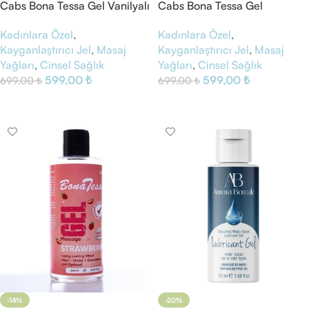
Cabs Bona Tessa Gel Vanilyalı
Cabs Bona Tessa Gel
Çikolatalı
Kadınlara Özel
,
Kadınlara Özel
,
Kayganlaştırıcı Jel
,
Masaj
Kayganlaştırıcı Jel
,
Masaj
Yağları
,
Cinsel Sağlık
Yağları
,
Cinsel Sağlık
599,00
₺
599,00
₺
699,00
₺
699,00
₺
Sepete Ekle
Sepete Ekle
-14%
-20%