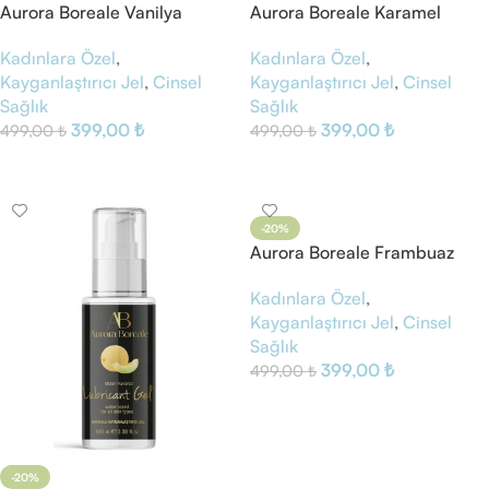
Aurora Boreale Vanilya
Aurora Boreale Karamel
Aromalı Kayganlaştırıcı Jel
Aromalı Kayganlaştırıcı Jel
Kadınlara Özel
,
Kadınlara Özel
,
Kayganlaştırıcı Jel
,
Cinsel
Kayganlaştırıcı Jel
,
Cinsel
Sağlık
Sağlık
399,00
₺
399,00
₺
499,00
₺
499,00
₺
Sepete Ekle
Sepete Ekle
-20%
Aurora Boreale Frambuaz
(Ahududu) Aromalı
Kadınlara Özel
,
Kayganlaştırıcı Jel
Kayganlaştırıcı Jel
,
Cinsel
Sağlık
399,00
₺
499,00
₺
Sepete Ekle
-20%