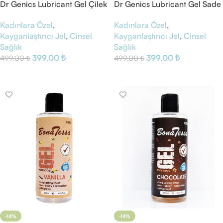
Dr Genics Lubricant Gel Çilek
Dr Genics Lubricant Gel Sade
Kadınlara Özel
,
Kadınlara Özel
,
Kayganlaştırıcı Jel
,
Cinsel
Kayganlaştırıcı Jel
,
Cinsel
Sağlık
Sağlık
399,00
₺
399,00
₺
499,00
₺
499,00
₺
Sepete Ekle
Sepete Ekle
-14%
-14%