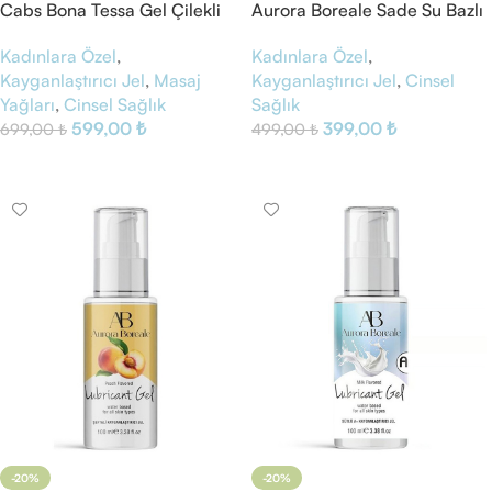
Cabs Bona Tessa Gel Çilekli
Aurora Boreale Sade Su Bazlı
Kayganlaştırıcı Jel
Kadınlara Özel
,
Kadınlara Özel
,
Kayganlaştırıcı Jel
,
Masaj
Kayganlaştırıcı Jel
,
Cinsel
Yağları
,
Cinsel Sağlık
Sağlık
599,00
₺
399,00
₺
699,00
₺
499,00
₺
Sepete Ekle
Sepete Ekle
-20%
-20%