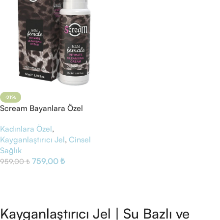
-21%
Scream Bayanlara Özel
Genital Krem
Kadınlara Özel
,
Kayganlaştırıcı Jel
,
Cinsel
Sağlık
759,00
₺
959,00
₺
Sepete Ekle
Kayganlaştırıcı Jel | Su Bazlı ve