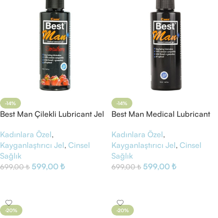
-14%
-14%
Best Man Çilekli Lubricant Jel
Best Man Medical Lubricant
Gel
Kadınlara Özel
,
Kadınlara Özel
,
Kayganlaştırıcı Jel
,
Cinsel
Kayganlaştırıcı Jel
,
Cinsel
Sağlık
Sağlık
599,00
₺
599,00
₺
699,00
₺
699,00
₺
Sepete Ekle
Sepete Ekle
-20%
-20%