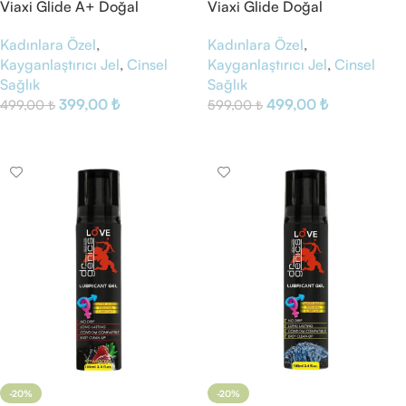
Viaxi Glide A+ Doğal
Viaxi Glide Doğal
Kayganlaştırıcı Jel
Kayganlaştırıcı Jel
Kadınlara Özel
,
Kadınlara Özel
,
Kayganlaştırıcı Jel
,
Cinsel
Kayganlaştırıcı Jel
,
Cinsel
Sağlık
Sağlık
399,00
₺
499,00
₺
499,00
₺
599,00
₺
Sepete Ekle
Sepete Ekle
-20%
-20%