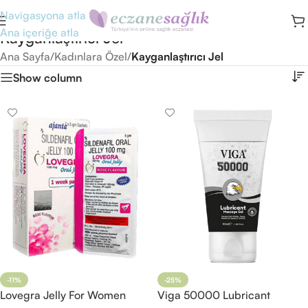
Navigasyona atla
Ana içeriğe atla
Kayganlaştırıcı Jel
Ana Sayfa
/
Kadınlara Özel
/
Kayganlaştırıcı Jel
Show column
-11%
-25%
Lovegra Jelly For Women
Viga 50000 Lubricant