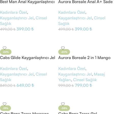
Best Man Anal Kayganlaştırıcı
Aurora Boreale Anal A+ Sade
Jel
Su Bazlı Kayganlaştırıcı Jel
Kadınlara Özel
,
Kadınlara Özel
,
Kayganlaştırıcı Jel
,
Cinsel
Kayganlaştırıcı Jel
,
Cinsel
Sağlık
Sağlık
399,00
₺
399,00
₺
499,00
₺
499,00
₺
Sepete Ekle
Sepete Ekle
-24%
-20%
Cabs Glide Kayganlaştırıcı Jel
Aurora Boreale 2 in 1 Mango
250 ml
Aloe Vera Masaj Yağı
Kadınlara Özel
,
Kadınlara Özel
,
Kayganlaştırıcı Jel
Kayganlaştırıcı Jel
,
Cinsel
Kayganlaştırıcı Jel
,
Masaj
Sağlık
Yağları
,
Cinsel Sağlık
649,00
₺
799,00
₺
849,00
₺
999,00
₺
Sepete Ekle
Sepete Ekle
-19%
-38%
Cabs Bona Tessa Massage
Cabs Bona Tessa Gel