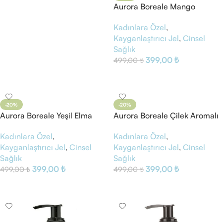
Aurora Boreale Mango
Afrodizyak Aromalı
Kadınlara Özel
,
Kayganlaştırıcı Jel
Kayganlaştırıcı Jel
,
Cinsel
Sağlık
399,00
₺
499,00
₺
Sepete Ekle
-20%
-20%
Aurora Boreale Yeşil Elma
Aurora Boreale Çilek Aromalı
Aromalı Kayganlaştırıcı Jel
Kayganlaştırıcı Jel
Kadınlara Özel
,
Kadınlara Özel
,
Kayganlaştırıcı Jel
,
Cinsel
Kayganlaştırıcı Jel
,
Cinsel
Sağlık
Sağlık
399,00
₺
399,00
₺
499,00
₺
499,00
₺
Sepete Ekle
Sepete Ekle