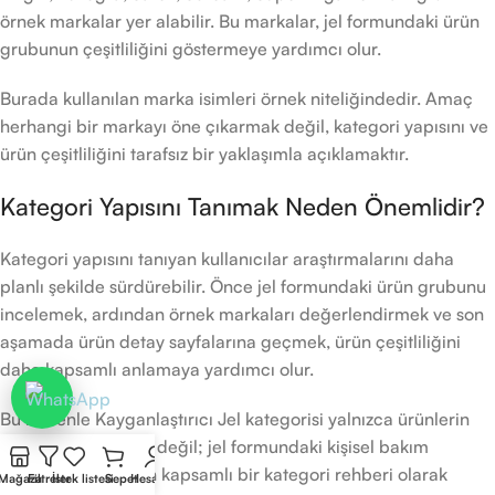
örnek markalar yer alabilir. Bu markalar, jel formundaki ürün
grubunun çeşitliliğini göstermeye yardımcı olur.
Burada kullanılan marka isimleri örnek niteliğindedir. Amaç
herhangi bir markayı öne çıkarmak değil, kategori yapısını ve
ürün çeşitliliğini tarafsız bir yaklaşımla açıklamaktır.
Kategori Yapısını Tanımak Neden Önemlidir?
Kategori yapısını tanıyan kullanıcılar araştırmalarını daha
planlı şekilde sürdürebilir. Önce jel formundaki ürün grubunu
incelemek, ardından örnek markaları değerlendirmek ve son
aşamada ürün detay sayfalarına geçmek, ürün çeşitliliğini
daha kapsamlı anlamaya yardımcı olur.
Bu nedenle Kayganlaştırıcı Jel kategorisi yalnızca ürünlerin
listelendiği bir alan değil; jel formundaki kişisel bakım
ürünlerini açıklayan kapsamlı bir kategori rehberi olarak
Mağaza
Filtreler
İstek listesi
Sepet
Hesabım