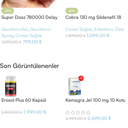
-27%
-27%
Super Dooz 780000 Delay
Cobra 130 mg Sildenafil 18
Sprey
Tablet Kırmızı
Geciktiriciler
,
Geciktirici
Cinsel Sağlık
,
Erkeklere Özel
Sprey
,
Cinsel Sağlık
1.099,00
₺
1.499,00
₺
799,00
₺
1.099,00
₺
Sepete Ekle
Sepete Ekle
Son Görüntülenenler
Eroxol Plus 60 Kapsül
Kamagra Jel 100 mg 10 Kutu
1.999,00
₺
2.599,00
₺
2.699,00
₺
2.999,00
₺