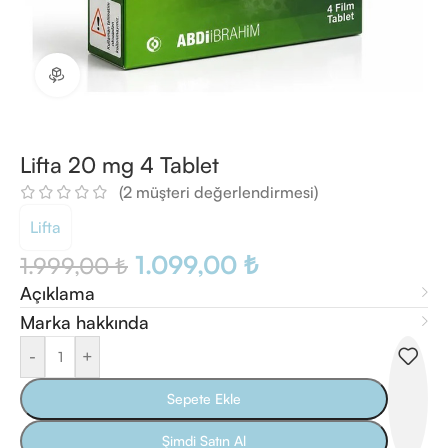
360 ürün görünümü
Lifta 20 mg 4 Tablet
(
2
müşteri değerlendirmesi)
Lifta
1.099,00
₺
1.999,00
₺
Açıklama
Marka hakkında
-
+
Sepete Ekle
Şimdi Satın Al