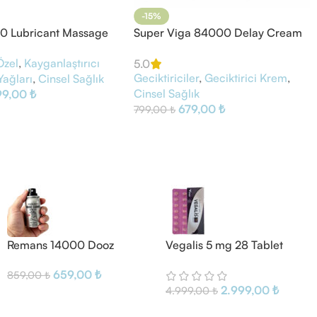
-15%
0 Lubricant Massage
Super Viga 84000 Delay Cream
Özel
,
Kayganlaştırıcı
5.0
Geciktiriciler
,
Geciktirici Krem
,
Yağları
,
Cinsel Sağlık
Cinsel Sağlık
99,00
₺
679,00
₺
799,00
₺
Remans 14000 Dooz
Vegalis 5 mg 28 Tablet
Geciktirici Sprey
Tadalafil
659,00
₺
859,00
₺
2.999,00
₺
4.999,00
₺