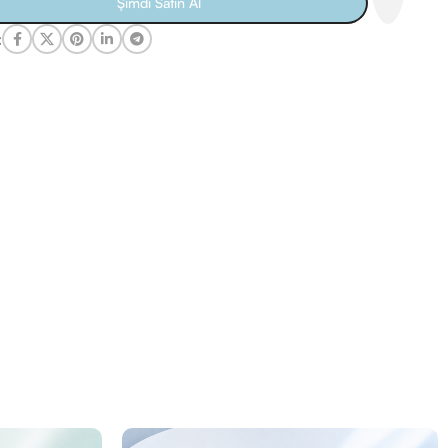
Şimdi Satın Al
: