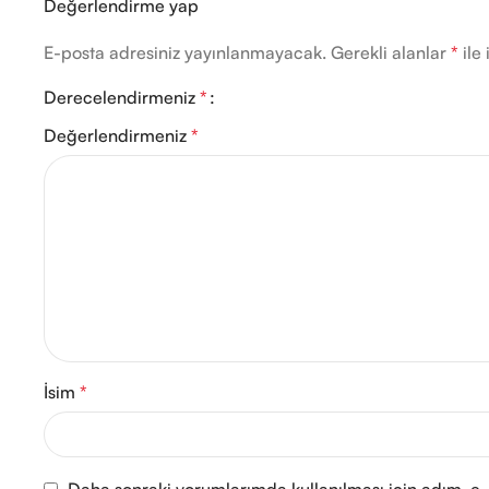
Değerlendirme yap
E-posta adresiniz yayınlanmayacak.
Gerekli alanlar
*
ile 
Derecelendirmeniz
*
Değerlendirmeniz
*
İsim
*
Daha sonraki yorumlarımda kullanılması için adım, e-