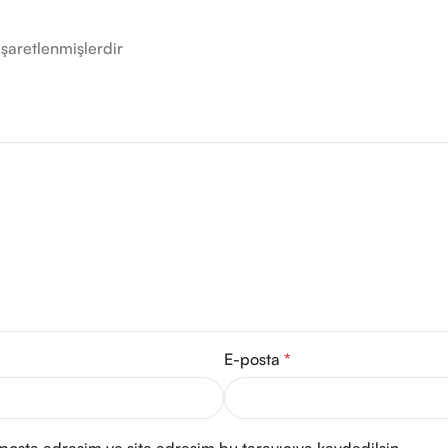
işaretlenmişlerdir
E-posta
*
posta adresim ve site adresim bu tarayıcıya kaydedilsin.