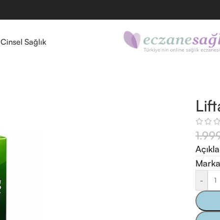
l
Cinsel Sağlık
Lif
1.99
Açıkl
Marka
-