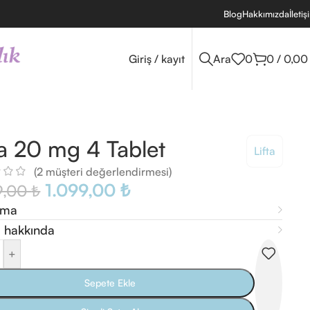
Blog
Hakkımızda
İletiş
Giriş / kayıt
Ara
0
0
/
0,0
ta 20 mg 4 Tablet
Lifta
(
2
müşteri değerlendirmesi)
1.099,00
₺
9,00
₺
ama
 hakkında
+
Sepete Ekle