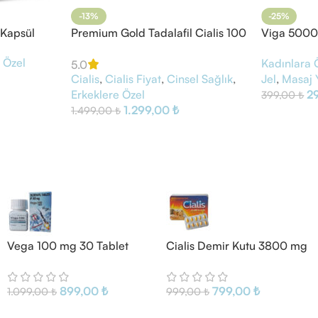
-13%
-25%
Kapsül
Premium Gold Tadalafil Cialis 100
Viga 5000
mg 30 Tablet
Gel
 Özel
Kadınlara 
5.0
Cialis
,
Cialis Fiyat
,
Cinsel Sağlık
,
Jel
,
Masaj 
Erkeklere Özel
2
399,00
₺
1.299,00
₺
1.499,00
₺
Vega 100 mg 30 Tablet
Cialis Demir Kutu 3800 mg
10 Tablet
899,00
₺
799,00
₺
1.099,00
₺
999,00
₺