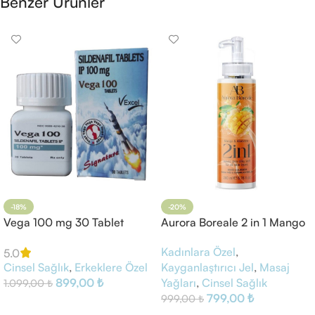
Benzer Ürünler
-18%
-20%
Vega 100 mg 30 Tablet
Aurora Boreale 2 in 1 Mango
Aloe Vera Masaj Yağı
Kadınlara Özel
,
Kayganlaştırıcı Jel
5.0
Cinsel Sağlık
,
Erkeklere Özel
Kayganlaştırıcı Jel
,
Masaj
899,00
₺
Yağları
,
Cinsel Sağlık
1.099,00
₺
799,00
₺
999,00
₺
Sepete Ekle