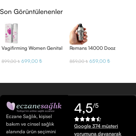
Sepete Ekle
Son Görüntülenenler
Vagifirming Women Genital
Remans 14000 Dooz
Area Spray
Geciktirici Sprey
699,00
₺
659,00
₺
899,00
₺
859,00
₺
4,5
/5
Eczane Sağlık, kişisel
bakım ve cinsel sağlık
Google 374 müşteri
alanında ürün seçimini
yorumuna dayanarak