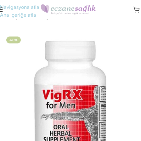
Navigasyona atla
Ana içeriğe atla
Ana Sayfa
/
Cinsel Sağlık
-20%