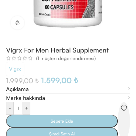
360 ürün görünümü
Vigrx For Men Herbal Supplement
(
1
müşteri değerlendirmesi)
Vigrx
1.599,00
₺
1.999,00
₺
Açıklama
Marka hakkında
-
+
Sepete Ekle
Şimdi Satın Al