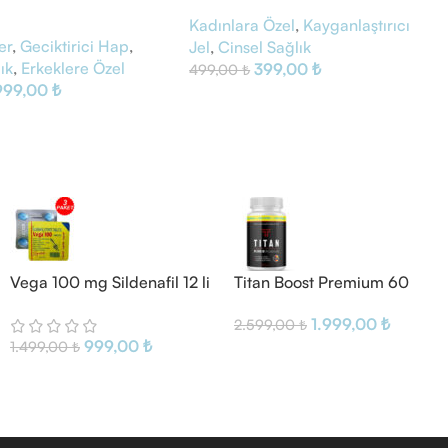
Kayganlaştırıcı Jel
Kadınlara Özel
,
Kayganlaştırıcı
er
,
Geciktirici Hap
,
Jel
,
Cinsel Sağlık
ık
,
Erkeklere Özel
399,00
₺
499,00
₺
999,00
₺
Vega 100 mg Sildenafil 12 li
Titan Boost Premium 60
Tablet
Kapsül
1.999,00
₺
2.599,00
₺
999,00
₺
1.499,00
₺