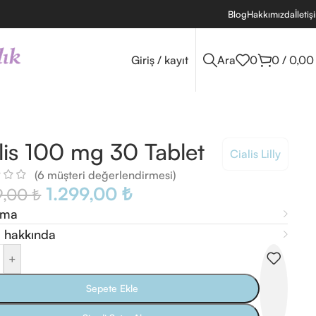
Blog
Hakkımızda
İletiş
Giriş / kayıt
Ara
0
0
/
0,0
lis 100 mg 30 Tablet
Cialis Lilly
(
6
müşteri değerlendirmesi)
1.299,00
₺
9,00
₺
ama
 hakkında
+
Sepete Ekle