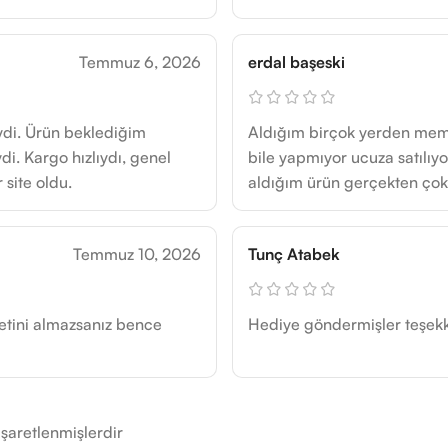
Temmuz 6, 2026
erdal başeski
iydi. Ürün beklediğim
Aldığım birçok yerden mem
di. Kargo hızlıydı, genel
bile yapmıyor ucuza satılıyo
site oldu.
aldığım ürün gerçekten çok e
Temmuz 10, 2026
Tunç Atabek
etini almazsanız bence
Hediye göndermişler teşekk
işaretlenmişlerdir