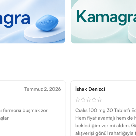
Temmuz 2, 2026
İshak Denizci
ı fermorsı buşmak zor
Cialis 100 mg 30 Tablet’i 
şlar
Hem fiyat avantajı hem de h
beklediğim verimi aldım. G
alışverişi gönül rahatlığıyl