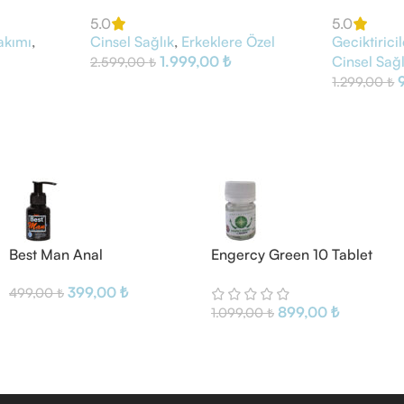
5.0
5.0
akımı
,
Cinsel Sağlık
,
Erkeklere Özel
Geciktiricil
1.999,00
₺
Cinsel Sağl
2.599,00
₺
1.299,00
₺
Best Man Anal
Engercy Green 10 Tablet
Kayganlaştırıcı Jel
300 mg Viagra And Cialis
399,00
₺
499,00
₺
899,00
₺
1.099,00
₺