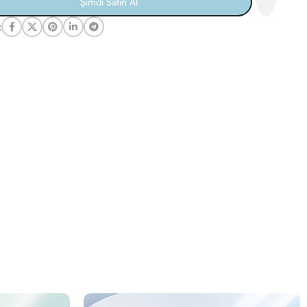
Şimdi Satın Al
: