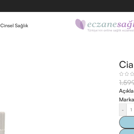
l
Cinsel Sağlık
Cia
1.59
Açıkl
Marka
-