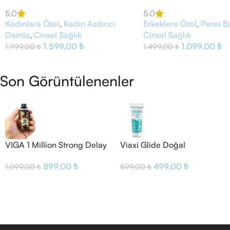
5.0
5.0
Kadınlara Özel
,
Kadın Azdırıcı
Erkeklere Özel
,
Penis B
Damla
,
Cinsel Sağlık
Cinsel Sağlık
1.599,00
₺
1.099,00
₺
1.999,00
₺
1.499,00
₺
Son Görüntülenenler
VIGA 1 Million Strong Delay
Viaxi Glide Doğal
Sprey
Kayganlaştırıcı Jel
899,00
₺
499,00
₺
1.099,00
₺
599,00
₺