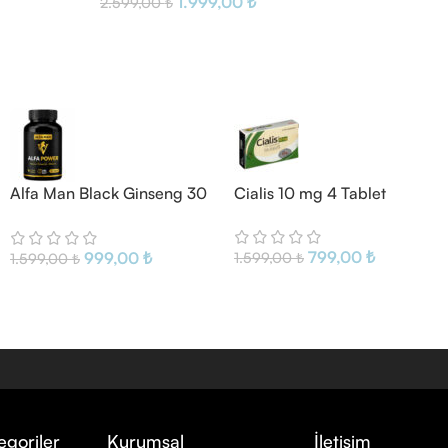
1.999,00
₺
2.599,00
₺
Alfa Man Black Ginseng 30
Cialis 10 mg 4 Tablet
Tablet
799,00
₺
999,00
₺
1.599,00
₺
1.599,00
₺
egoriler
Kurumsal
İletişim