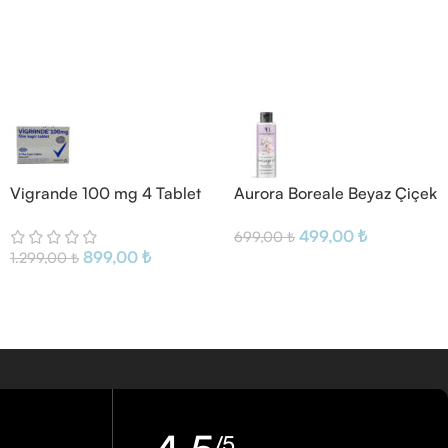
Vigrande 100 mg 4 Tablet
Aurora Boreale Beyaz Çiçek
Aromalı Masaj Yağı
499,00
₺
699,00
₺
899,00
₺
1.299,00
₺
/5