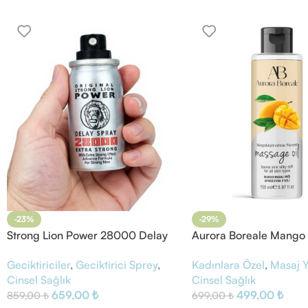
-23%
-29%
Strong Lion Power 28000 Delay
Aurora Boreale Mango
Sprey
Afrodizyaklı Masaj Yağı
Geciktiriciler
,
Geciktirici Sprey
,
Kadınlara Özel
,
Masaj Y
Cinsel Sağlık
Cinsel Sağlık
659,00
₺
499,00
₺
859,00
₺
699,00
₺