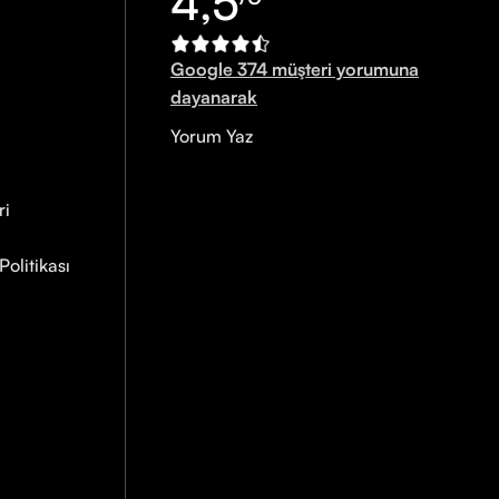
4,5
Google 374 müşteri yorumuna
dayanarak
Yorum Yaz
ri
olitikası