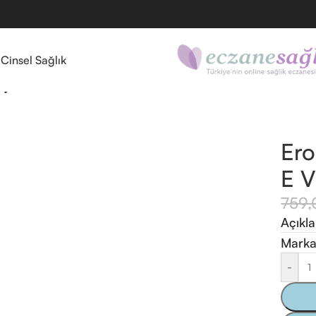
l
Cinsel Sağlık
ey 20 ml E Vitaminli
Ero
E V
759
Açıkl
Marka
-