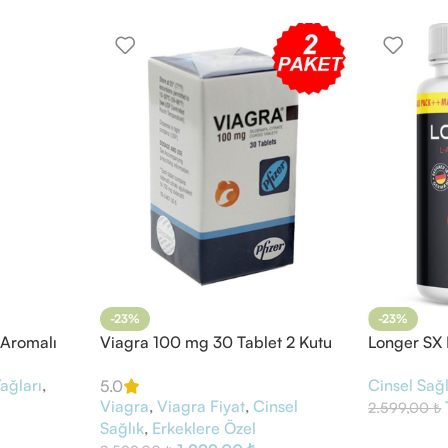
-23%
-23%
 Aromalı
Viagra 100 mg 30 Tablet 2 Kutu
Longer SX 
Complex 6
ağları
,
Cinsel Sağl
5.0
Viagra
,
Viagra Fiyat
,
Cinsel
2.599,00
₺
Sağlık
,
Erkeklere Özel