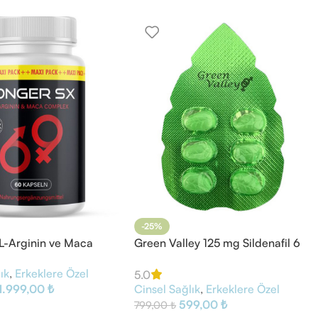
-25%
L-Arginin ve Maca
Green Valley 125 mg Sildenafil 6
0 Kapsül
Tablet
ık
,
Erkeklere Özel
5.0
1.999,00
₺
Cinsel Sağlık
,
Erkeklere Özel
599,00
₺
799,00
₺