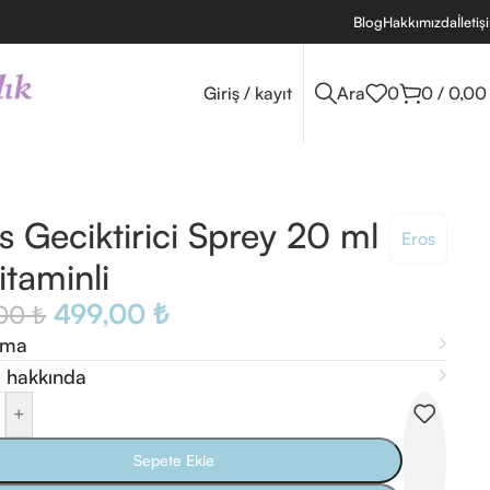
Blog
Hakkımızda
İletiş
Giriş / kayıt
Ara
0
0
/
0,0
s Geciktirici Sprey 20 ml
Eros
itaminli
499,00
₺
,00
₺
ama
 hakkında
+
Sepete Ekle