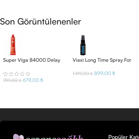
Son Görüntülenenler
Super Viga 84000 Delay
Viaxi Long Time Spray For
Cream
Men
899,00
₺
1.199,00
₺
679,00
₺
799,00
₺
Popüler Kat