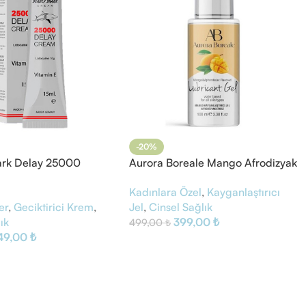
-20%
ark Delay 25000
Aurora Boreale Mango Afrodizyak
i Krem
Aromalı Kayganlaştırıcı Jel
Kadınlara Özel
,
Kayganlaştırıcı
er
,
Geciktirici Krem
,
Jel
,
Cinsel Sağlık
ık
399,00
₺
499,00
₺
49,00
₺