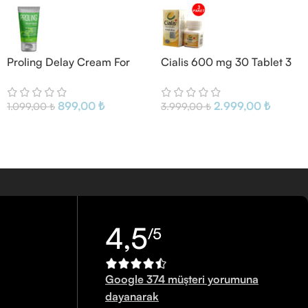
Proling Delay Cream For
Cialis 600 mg 30 Tablet 3
Men
Kutu
899,00
₺
2.999,00
₺
1.099,00
₺
3.999,00
₺
4,5
/5
Google 374 müşteri yorumuna
dayanarak