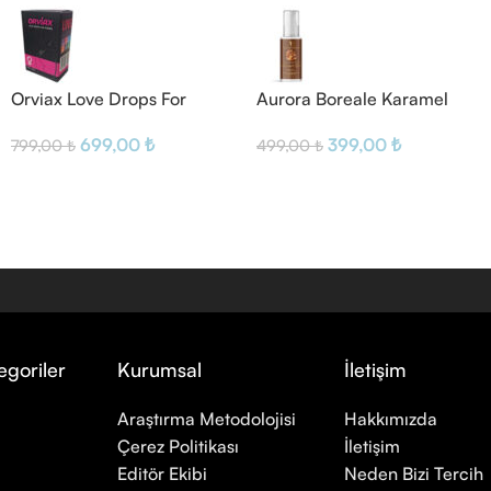
Orviax Love Drops For
Aurora Boreale Karamel
Women Damla
Aromalı Kayganlaştırıcı Jel
699,00
₺
399,00
₺
799,00
₺
499,00
₺
egoriler
Kurumsal
İletişim
Araştırma Metodolojisi
Hakkımızda
Çerez Politikası
İletişim
Editör Ekibi
Neden Bizi Tercih