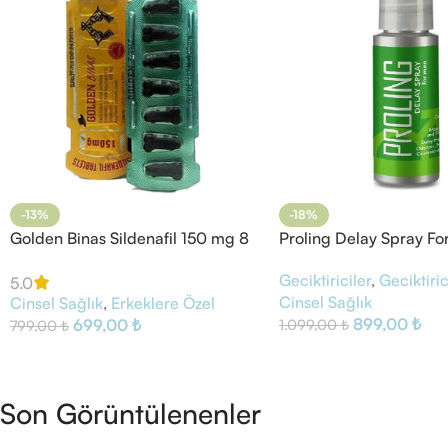
-13%
-18%
Golden Binas Sildenafil 150 mg 8
Proling Delay Spray Fo
Tablet
Geciktiriciler
,
Geciktiri
5.0
Cinsel Sağlık
Cinsel Sağlık
,
Erkeklere Özel
899,00
₺
699,00
₺
1.099,00
₺
799,00
₺
Son Görüntülenenler