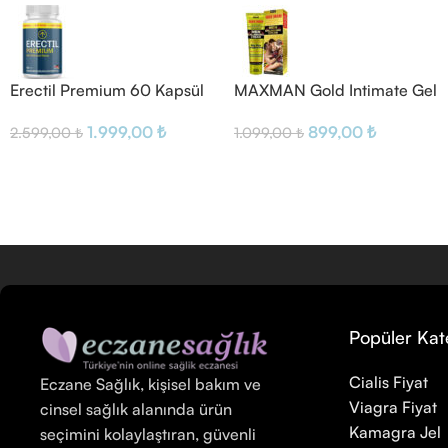
Erectil Premium 60 Kapsül
MAXMAN Gold Intimate Gel
For Men
1.999,00
₺
899,00
₺
2.599,00
₺
1.099,00
₺
Popüler Kat
Cialis Fiyat
Eczane Sağlık, kişisel bakım ve
Viagra Fiyat
cinsel sağlık alanında ürün
Kamagra Jel
seçimini kolaylaştıran, güvenli