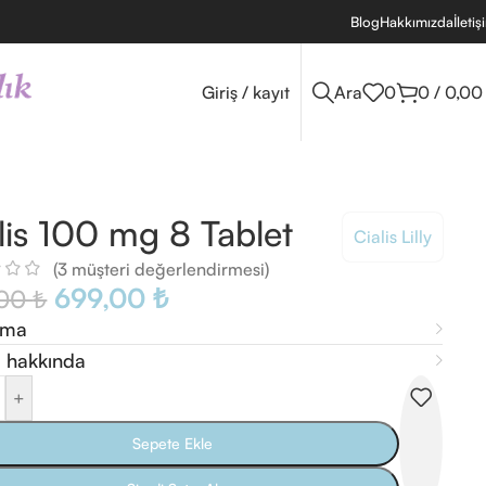
Blog
Hakkımızda
İletiş
Giriş / kayıt
Ara
0
0
/
0,0
lis 100 mg 8 Tablet
Cialis Lilly
(
3
müşteri değerlendirmesi)
699,00
₺
,00
₺
ama
 hakkında
+
Sepete Ekle