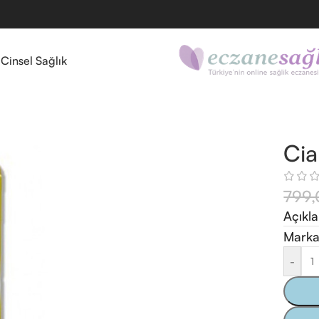
l
Cinsel Sağlık
Cia
799
Açıkl
Marka
-