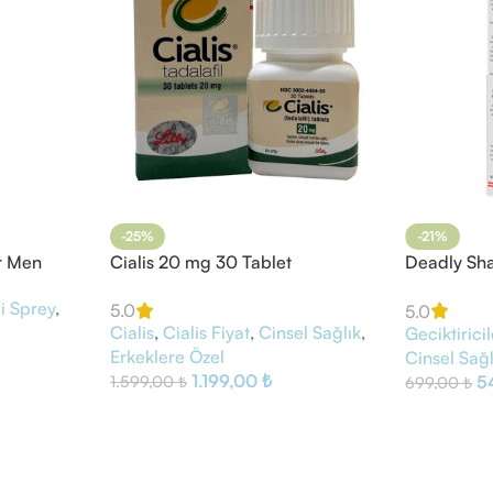
-25%
-21%
r Men
Cialis 20 mg 30 Tablet
Deadly Sh
Geciktiric
ci Sprey
,
5.0
5.0
Cialis
,
Cialis Fiyat
,
Cinsel Sağlık
,
Geciktiricil
Erkeklere Özel
Cinsel Sağl
1.199,00
₺
5
1.599,00
₺
699,00
₺