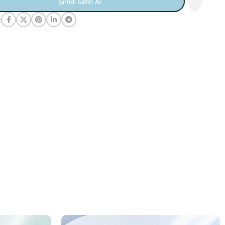
Şimdi Satın Al
: